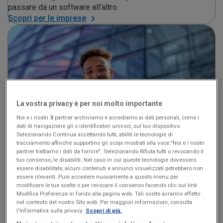
passare da un software all’altro.
Scopri per le imprese
La vostra privacy è per noi molto importante
Noi e i nostri
3
partner archiviamo e accediamo ai dati personali, come i
dati di navigazione gli o identificatori univoci, sul tuo dispositivo.
Selezionando Continua accettando tutti, abiliti le tecnologie di
tracciamento affinché supportino gli scopi mostrati alla voce "Noi e i nostri
partner trattiamo i dati da fornire". Selezionando Rifiuta tutti o revocando il
tuo consenso, le disabiliti. Nel caso in cui queste tecnologie dovessero
essere disabilitate, alcuni contenuti e annunci visualizzati potrebbero non
Forfettari
essere rilevanti. Puoi accedere nuovamente a questo menu per
modificare le tue scelte o per revocare il consenso facendo clic sul link
da 4€ al mese
Modifica Preferenze in fondo alla pagina web. Tali scelte avranno effetto
nel contesto del nostro Sito web. Per maggiori informazioni, consulta
Compili le fatture elettroniche in pochi secondi
, tieni
l'Informativa sulla privacy.
Scopri di più.
d’occhio il limite dei ricavi le scadenze e non pensi più alla