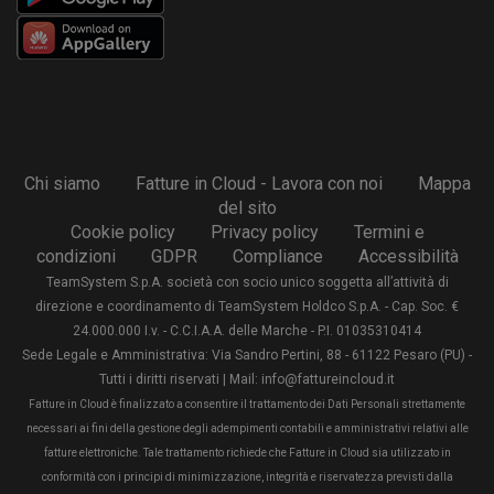
Chi siamo
Fatture in Cloud - Lavora con noi
Mappa
del sito
Cookie policy
Privacy policy
Termini e
condizioni
GDPR
Compliance
Accessibilità
TeamSystem S.p.A. società con socio unico soggetta all’attività di
direzione e coordinamento di TeamSystem Holdco S.p.A. - Cap. Soc. €
24.000.000 I.v. - C.C.I.A.A. delle Marche - P.I. 01035310414
Sede Legale e Amministrativa: Via Sandro Pertini, 88 - 61122 Pesaro (PU) -
Tutti i diritti riservati | Mail: info@fattureincloud.it
Fatture in Cloud è finalizzato a consentire il trattamento dei Dati Personali strettamente
necessari ai fini della gestione degli adempimenti contabili e amministrativi relativi alle
fatture elettroniche. Tale trattamento richiede che Fatture in Cloud sia utilizzato in
conformità con i principi di minimizzazione, integrità e riservatezza previsti dalla