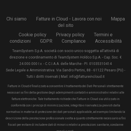
Chi siamo
Fatture in Cloud - Lavora con noi
Mappa
del sito
Cookie policy
Privacy policy
Termini e
condizioni
GDPR
Compliance
Accessibilità
TeamSystem S.p.A. società con socio unico soggetta all’attività di
direzione e coordinamento di TeamSystem Holdco S.p.A. - Cap. Soc. €
24.000.000 I.v. - C.C.I.A.A. delle Marche - P.I. 01035310414
Sede Legale e Amministrativa: Via Sandro Pertini, 88 - 61122 Pesaro (PU) -
Tutti i diritti riservati | Mail: info@fattureincloud.it
Fatture in Cloud è finalizzato a consentire il trattamento dei Dati Personali strettamente
necessari ai fini della gestione degli adempimenti contabili e amministrativi relativi alle
fatture elettroniche. Tale trattamento richiede che Fatture in Cloud sia utilizzato in
conformità con i principi di minimizzazione, integrità e riservatezza previsti dalla
normativa in materia di protezione dei dati personali applicabile, ad esempio limitando la
descrizione della prestazione professionale svolta a quanto strettamente necessario a fini
fiscali per evitare di includere dati di minori o relativi a prestazioni sanitarie, condanne