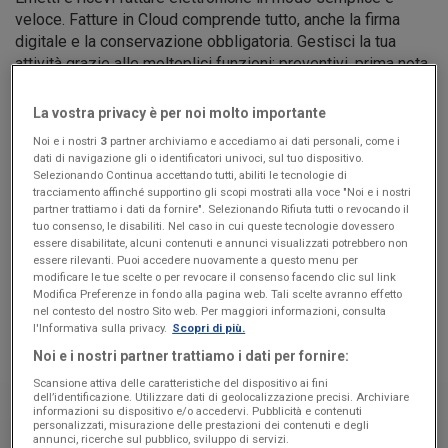
veloce. Fatture in Cloud comprende tutto, anche la firma
digitale e la conservazione obbligatoria. Gestisci la tua
attività grazie alle molteplici funzioni: preventivi, prima nota,
scadenzario e molto altre ancora.
La vostra privacy è per noi molto importante
Noi e i nostri
3
partner archiviamo e accediamo ai dati personali, come i
Commercialista connesso
dati di navigazione gli o identificatori univoci, sul tuo dispositivo.
Selezionando Continua accettando tutti, abiliti le tecnologie di
Il tuo commercialista può accedere gratis a Fatture in Cloud
tracciamento affinché supportino gli scopi mostrati alla voce "Noi e i nostri
e scaricare le tue fatture, per registrarle subito in contabilità
partner trattiamo i dati da fornire". Selezionando Rifiuta tutti o revocando il
tuo consenso, le disabiliti. Nel caso in cui queste tecnologie dovessero
ed evitare brutte sorprese a fine anno. Inoltre può caricare i
essere disabilitate, alcuni contenuti e annunci visualizzati potrebbero non
tuoi F24 all’interno di Fatture in Cloud, così da averli sempre
essere rilevanti. Puoi accedere nuovamente a questo menu per
a portata di mano.
modificare le tue scelte o per revocare il consenso facendo clic sul link
Modifica Preferenze in fondo alla pagina web. Tali scelte avranno effetto
nel contesto del nostro Sito web. Per maggiori informazioni, consulta
l'Informativa sulla privacy.
Scopri di più.
Noi e i nostri partner trattiamo i dati per fornire:
Scansione attiva delle caratteristiche del dispositivo ai fini
dell’identificazione. Utilizzare dati di geolocalizzazione precisi. Archiviare
informazioni su dispositivo e/o accedervi. Pubblicità e contenuti
personalizzati, misurazione delle prestazioni dei contenuti e degli
annunci, ricerche sul pubblico, sviluppo di servizi.