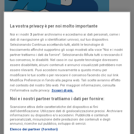
La vostra privacy è per noi molto importante
Noi e i nostri
3
partner archiviamo e accediamo ai dati personali, come i
Apertura della Partita Iva
dati di navigazione gli o identificatori univoci, sul tuo dispositivo.
Selezionando Continua accettando tutti, abiliti le tecnologie di
Stai per aprire Partita Iva? Scopri un'intera sezione dedicata
tracciamento affinché supportino gli scopi mostrati alla voce "Noi e i nostri
a te: guide, video e tanti altri contenuti per accompagnarti
partner trattiamo i dati da fornire". Selezionando Rifiuta tutti o revocando il
nel mondo dell'imprenditorialità.
tuo consenso, le disabiliti. Nel caso in cui queste tecnologie dovessero
essere disabilitate, alcuni contenuti e annunci visualizzati potrebbero non
essere rilevanti. Puoi accedere nuovamente a questo menu per
modificare le tue scelte o per revocare il consenso facendo clic sul link
Vai ai contenuti
Modifica Preferenze in fondo alla pagina web. Tali scelte avranno effetto
nel contesto del nostro Sito web. Per maggiori informazioni, consulta
l'Informativa sulla privacy.
Scopri di più.
Noi e i nostri partner trattiamo i dati per fornire:
Scansione attiva delle caratteristiche del dispositivo ai fini
dell’identificazione. Utilizzare dati di geolocalizzazione precisi. Archiviare
informazioni su dispositivo e/o accedervi. Pubblicità e contenuti
personalizzati, misurazione delle prestazioni dei contenuti e degli
annunci, ricerche sul pubblico, sviluppo di servizi.
Elenco dei partner (fornitori)