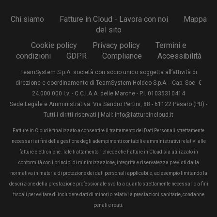
Chi siamo
Fatture in Cloud - Lavora con noi
Mappa
del sito
Cookie policy
Privacy policy
Termini e
condizioni
GDPR
Compliance
Accessibilità
TeamSystem S.p.A. società con socio unico soggetta all’attività di
direzione e coordinamento di TeamSystem Holdco S.p.A. - Cap. Soc. €
24.000.000 I.v. - C.C.I.A.A. delle Marche - P.I. 01035310414
Sede Legale e Amministrativa: Via Sandro Pertini, 88 - 61122 Pesaro (PU) -
Tutti i diritti riservati | Mail: info@fattureincloud.it
Fatture in Cloud è finalizzato a consentire il trattamento dei Dati Personali strettamente
necessari ai fini della gestione degli adempimenti contabili e amministrativi relativi alle
fatture elettroniche. Tale trattamento richiede che Fatture in Cloud sia utilizzato in
conformità con i principi di minimizzazione, integrità e riservatezza previsti dalla
normativa in materia di protezione dei dati personali applicabile, ad esempio limitando la
descrizione della prestazione professionale svolta a quanto strettamente necessario a fini
fiscali per evitare di includere dati di minori o relativi a prestazioni sanitarie, condanne
penali e reati.