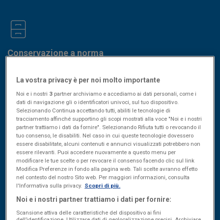
Conservazione a norma
La vostra privacy è per noi molto importante
Noi e i nostri
3
partner archiviamo e accediamo ai dati personali, come i
dati di navigazione gli o identificatori univoci, sul tuo dispositivo.
Selezionando Continua accettando tutti, abiliti le tecnologie di
Solleciti automatici
tracciamento affinché supportino gli scopi mostrati alla voce "Noi e i nostri
partner trattiamo i dati da fornire". Selezionando Rifiuta tutti o revocando il
tuo consenso, le disabiliti. Nel caso in cui queste tecnologie dovessero
essere disabilitate, alcuni contenuti e annunci visualizzati potrebbero non
essere rilevanti. Puoi accedere nuovamente a questo menu per
modificare le tue scelte o per revocare il consenso facendo clic sul link
Modifica Preferenze in fondo alla pagina web. Tali scelte avranno effetto
Accesso del commercialista
nel contesto del nostro Sito web. Per maggiori informazioni, consulta
l'Informativa sulla privacy.
Scopri di più.
Noi e i nostri partner trattiamo i dati per fornire:
Scansione attiva delle caratteristiche del dispositivo ai fini
dell’identificazione. Utilizzare dati di geolocalizzazione precisi. Archiviare