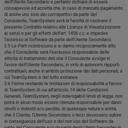
dell’Utente Secondario e pertanto dichiara di essere
consapevole ed accetta che, in caso di mancato pagamento
di anche uno solo dei corrispettivi da parte del
Consulente, TeamSystem avrà la facoltà di risolvere il
presente Contratto relativo alla Licenza di Visualizzazione
ai sensi e per gli effetti dell’art. 1456 c.c. e impedire
l’accesso al Software da parte dell’Utente Secondario.
2.5 Le Parti riconoscono e si danno reciprocamente atto
che il Consulente sarà l’esclusivo responsabile delle
attività di trattamento dati che il Consulente svolge in
favore dell’Utente Secondario, in virtù di autonomi rapporti
contrattuali, anche in ambito protezione dei dati personali, a
cui TeamSystem è del tutto estranea.
2.6 Ferme restando le limitazioni di responsabilità a favore
di TeamSystem di cui all’articolo 14 delle Condizioni
Generali, TeamSystem, negli inderogabili limiti di legge, non
potrà in alcun modo essere ritenuta responsabile per danni
diretti o indiretti e/o perdite, di qualunque natura o entità,
che il Cliente, l’Utente Secondario o terzi dovessero subire
in conseguenza dell’uso o del non uso del Software da
parte del Consulente e/o da parte degli Utenti Secondari in