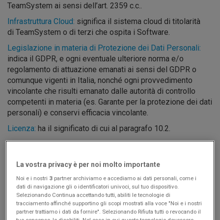
TeamSystem ai sensi dell’art. 2359 c.c..
Infrastruttura Cloud:
significa il sistema cloud di titolarità
di TeamSystem o di terzi che ospita i Software.
Legislazione in materia di Protezione dei Dati Personali:
indica il GDPR, e ogni eventuale ulteriore norma e/o
regolamento di attuazione emanati ai sensi del GDPR o
comunque vigenti in Italia, nonché ogni provvedimento
vincolante che risulti emanato dalle autorità di controllo
competenti in materia (es. Garante per la protezione dei dati
personali) e conservi efficacia vincolante.
Licenza:
ha il significato di cui al paragrafo 10.2.
MDPA:
indica l'Accordo Principale per il Trattamento dei
Dati Personali e il documento DPA – Condizioni Speciali
La vostra privacy è per noi molto importante
applicabile, allegati al presente Contratto.
Noi e i nostri
3
partner archiviamo e accediamo ai dati personali, come i
Nuovo Prodotto:
ha il significato di cui al paragrafo 12.1(b).
dati di navigazione gli o identificatori univoci, sul tuo dispositivo.
Selezionando Continua accettando tutti, abiliti le tecnologie di
Ordine:
significa il modulo o coupon, in formato elettronico o
tracciamento affinché supportino gli scopi mostrati alla voce "Noi e i nostri
cartaceo, compilato e accettato (anche on-line) dal Cliente
partner trattiamo i dati da fornire". Selezionando Rifiuta tutti o revocando il
e/o l’opzione o piano di offerta reso disponibile sul sito