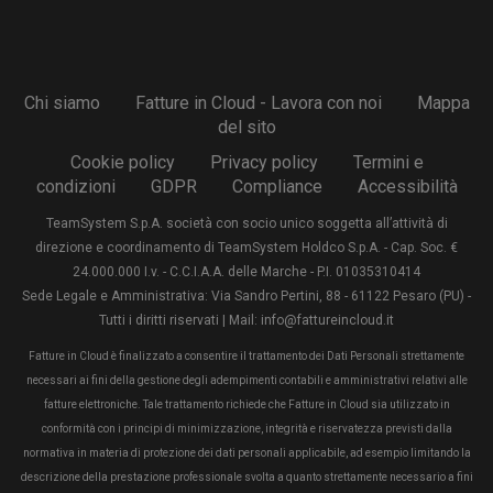
Chi siamo
Fatture in Cloud - Lavora con noi
Mappa
del sito
Cookie policy
Privacy policy
Termini e
condizioni
GDPR
Compliance
Accessibilità
TeamSystem S.p.A. società con socio unico soggetta all’attività di
direzione e coordinamento di TeamSystem Holdco S.p.A. - Cap. Soc. €
24.000.000 I.v. - C.C.I.A.A. delle Marche - P.I. 01035310414
Sede Legale e Amministrativa: Via Sandro Pertini, 88 - 61122 Pesaro (PU) -
Tutti i diritti riservati | Mail: info@fattureincloud.it
Fatture in Cloud è finalizzato a consentire il trattamento dei Dati Personali strettamente
necessari ai fini della gestione degli adempimenti contabili e amministrativi relativi alle
fatture elettroniche. Tale trattamento richiede che Fatture in Cloud sia utilizzato in
conformità con i principi di minimizzazione, integrità e riservatezza previsti dalla
normativa in materia di protezione dei dati personali applicabile, ad esempio limitando la
descrizione della prestazione professionale svolta a quanto strettamente necessario a fini