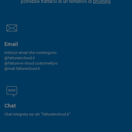
potrebbe trattarsi di un tentativo di
phishing
.
Email
Indirizzi email che contengono:
@fattureincloud.it
@fatture-in-cloud.customerly.io
@mail.fatturecloud.it
Chat
Chat integrata sui siti "fattureincloud.it"