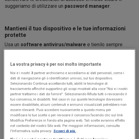
suggeriamo di utilizzare un
password manager
.
Mantieni il tuo dispositivo e le tue informazioni
protette
Usa un
software antivirus/malware
e tienilo sempre
aggiornato, così da individuare e rimuovere
tempestivamente le principali minacce di sicurezza. Tieni
La vostra privacy è per noi molto importante
sempre
aggiornato il sistema operativo
del tuo
dispositivo (computer/smartphone/tablet), i software
Noi e i nostri
3
partner archiviamo e accediamo ai dati personali, come i
installati ed i driver. Evita di inserire le informazioni del tuo
dati di navigazione gli o identificatori univoci, sul tuo dispositivo.
Selezionando Continua accettando tutti, abiliti le tecnologie di
account in dispositivi che non siano i tuoi.
tracciamento affinché supportino gli scopi mostrati alla voce "Noi e i nostri
partner trattiamo i dati da fornire". Selezionando Rifiuta tutti o revocando il
tuo consenso, le disabiliti. Nel caso in cui queste tecnologie dovessero
essere disabilitate, alcuni contenuti e annunci visualizzati potrebbero non
Utilizza reti sicure
essere rilevanti. Puoi accedere nuovamente a questo menu per
modificare le tue scelte o per revocare il consenso facendo clic sul link
Presta particolare attenzione quando usi reti wi-fi
Modifica Preferenze in fondo alla pagina web. Tali scelte avranno effetto
pubbliche e gratuite
, anche se richiedono una password
nel contesto del nostro Sito web. Per maggiori informazioni, consulta
per accedervi: potrebbero non essere dotate di misure di
l'Informativa sulla privacy.
Scopri di più.
sicurezza idonee.