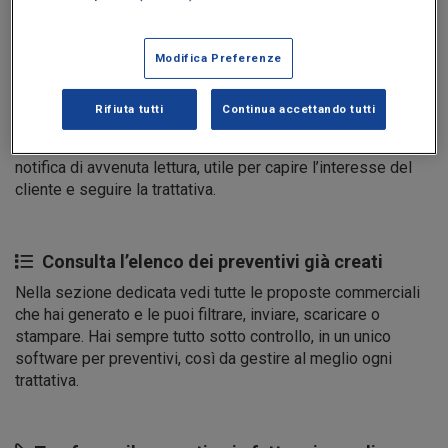
da mobile. Così la trattativa non si ferma mai.
Modifica Preferenze
Invia il preventivo tramite e-mail
Rifiuta tutti
Continua accettando tutti
Invia il preventivo direttamente dal programma Fatture in
Cloud. Quando il cliente apre l’e-mail o gli allegati, ricevi una
notifica di avvenuta lettura, utile per capire l’interesse del
cliente e seguire la trattativa.
Consulta l’elenco dei preventivi già creati
Nella sezione dedicata vedi tutte le proposte commerciali
che hai generato e le puoi filtrare, inviare, scaricare o
stampare. Hai sempre tutto sotto controllo, in un unico
software per preventivi, così da gestire al meglio ogni
trattativa.