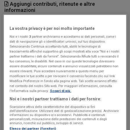
Aggiungi contributi, ritenute e altre
informazioni
Puoi indicare anche altri dettagli del rapporto commerciale:
contributi, ritenute d’acconto, metodo di pagamento, split
La vostra privacy è per noi molto importante
payment e marca da bollo. Semplificherai la gestione
Noi e i nostri
3
partner archiviamo e accediamo ai dati personali, come i
dell’incasso quando la proposta verrà accettata.
dati di navigazione gli o identificatori univoci, sul tuo dispositivo.
Selezionando Continua accettando tutti, abiliti le tecnologie di
tracciamento affinché supportino gli scopi mostrati alla voce "Noi e i nostri
partner trattiamo i dati da fornire". Selezionando Rifiuta tutti o revocando il
Scegli e personalizza i modelli di preventivo
tuo consenso, le disabiliti. Nel caso in cui queste tecnologie dovessero
essere disabilitate, alcuni contenuti e annunci visualizzati potrebbero non
Puoi partire dai modelli precompilati, oppure creare un
essere rilevanti. Puoi accedere nuovamente a questo menu per
preventivo online in html. Tutti i modelli sono
modificare le tue scelte o per revocare il consenso facendo clic sul link
personalizzabili nei colori e con il font e il logo della tua
Modifica Preferenze in fondo alla pagina web. Tali scelte avranno effetto
nel contesto del nostro Sito web. Per maggiori informazioni, consulta
attività.
l'Informativa sulla privacy.
Scopri di più.
Noi e i nostri partner trattiamo i dati per fornire:
Scansione attiva delle caratteristiche del dispositivo ai fini
Gestisci la trattativa ovunque ti trovi, con l’App
dell’identificazione. Utilizzare dati di geolocalizzazione precisi. Archiviare
per preventivi
informazioni su dispositivo e/o accedervi. Pubblicità e contenuti
personalizzati, misurazione delle prestazioni dei contenuti e degli
Sei fuori ufficio o non hai il PC a disposizione? Con l’
App
annunci, ricerche sul pubblico, sviluppo di servizi.
Elenco dei partner (fornitori)
Fatture in Cloud
puoi generare, inviare e gestire i preventivi