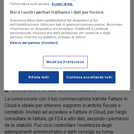
l'Informativa sulla privacy.
Scopri di più.
Puoi scrivere al team di assistenza di Fatture in Cloud
Noi e i nostri partner trattiamo i dati per fornire:
tramite la chat che trovi nella piattaforma, sia da web che da
Scansione attiva delle caratteristiche del dispositivo ai fini
app.
dell’identificazione. Utilizzare dati di geolocalizzazione precisi. Archiviare
L’assistenza gratuita include domande sull’utilizzo del
informazioni su dispositivo e/o accedervi. Pubblicità e contenuti
personalizzati, misurazione delle prestazioni dei contenuti e degli
software, risoluzione di problemi tecnici di base, diagnosi
annunci, ricerche sul pubblico, sviluppo di servizi.
iniziale di eventuali malfunzionamenti, accesso alla
Elenco dei partner (fornitori)
documentazione e FAQ online, aggiornamenti del software
e gestione delle richieste standard (ad esempio: domande
sulla fatturazione elettronica e impostazioni generali).
Modifica Preferenze
Consulta i termini e condizioni >
Rifiuta tutti
Continua accettando tutti
Chiedi aiuto al tuo commercialista
La connessione con il tuo commercialista tramite Fatture in
Cloud è ideale per ottenere supporto in ambito fiscale e
contabile. Invitalo ad accedere a Fatture in Cloud, per fargli
consultare le fatture, gli F24 e altri dati, secondo i permessi
da te stabiliti. Può così controllare l’esattezza degli
adempimenti amministrativi e darti consigli su come