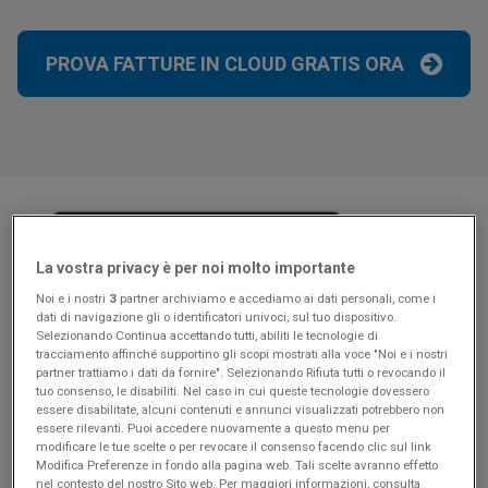
PROVA FATTURE IN CLOUD GRATIS ORA
La vostra privacy è per noi molto importante
Noi e i nostri
3
partner archiviamo e accediamo ai dati personali, come i
dati di navigazione gli o identificatori univoci, sul tuo dispositivo.
Selezionando Continua accettando tutti, abiliti le tecnologie di
tracciamento affinché supportino gli scopi mostrati alla voce "Noi e i nostri
partner trattiamo i dati da fornire". Selezionando Rifiuta tutti o revocando il
tuo consenso, le disabiliti. Nel caso in cui queste tecnologie dovessero
essere disabilitate, alcuni contenuti e annunci visualizzati potrebbero non
essere rilevanti. Puoi accedere nuovamente a questo menu per
modificare le tue scelte o per revocare il consenso facendo clic sul link
Modifica Preferenze in fondo alla pagina web. Tali scelte avranno effetto
Scrivici via chat o via email
nel contesto del nostro Sito web. Per maggiori informazioni, consulta