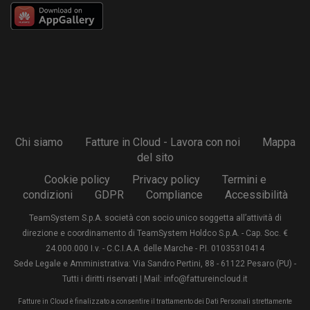
Chi siamo
Fatture in Cloud - Lavora con noi
Mappa
del sito
Cookie policy
Privacy policy
Termini e
condizioni
GDPR
Compliance
Accessibilità
TeamSystem S.p.A. società con socio unico soggetta all’attività di
direzione e coordinamento di TeamSystem Holdco S.p.A. - Cap. Soc. €
24.000.000 I.v. - C.C.I.A.A. delle Marche - P.I. 01035310414
Sede Legale e Amministrativa: Via Sandro Pertini, 88 - 61122 Pesaro (PU) -
Tutti i diritti riservati | Mail: info@fattureincloud.it
Fatture in Cloud è finalizzato a consentire il trattamento dei Dati Personali strettamente