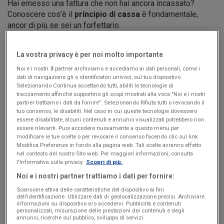
Hai emesso una fattura che non hai ancora incassato?
Conoscere cos’è il
principio di cassa
è fondamentale,
ancor di più se sei un forfettario.
Secondo il principio di cassa, per il calcolo delle imposte e
dei contributi si considerano solo gli
importi
La vostra privacy è per noi molto importante
effettivamente incassati
nell’anno. Non si tiene conto
Noi e i nostri
3
partner archiviamo e accediamo ai dati personali, come i
quindi delle fatture emesse, come previsto invece dal
dati di navigazione gli o identificatori univoci, sul tuo dispositivo.
principio di competenza.
Selezionando Continua accettando tutti, abiliti le tecnologie di
tracciamento affinché supportino gli scopi mostrati alla voce "Noi e i nostri
partner trattiamo i dati da fornire". Selezionando Rifiuta tutti o revocando il
Cos’è il principio di cassa?
tuo consenso, le disabiliti. Nel caso in cui queste tecnologie dovessero
essere disabilitate, alcuni contenuti e annunci visualizzati potrebbero non
essere rilevanti. Puoi accedere nuovamente a questo menu per
Il
principio di cassa
è il criterio di registrazione di ricavi e
modificare le tue scelte o per revocare il consenso facendo clic sul link
costi che considera esclusivamente le
fatture
Modifica Preferenze in fondo alla pagina web. Tali scelte avranno effetto
effettivamente incassate
nel corso dell’anno.
nel contesto del nostro Sito web. Per maggiori informazioni, consulta
l'Informativa sulla privacy.
Scopri di più.
Nel determinare il reddito si considera quindi la
data del
Noi e i nostri partner trattiamo i dati per fornire:
pagamento (in entrata o in uscita)
, e non il momento
della fatturazione dell’operazione, e quindi della vendita del
Scansione attiva delle caratteristiche del dispositivo ai fini
dell’identificazione. Utilizzare dati di geolocalizzazione precisi. Archiviare
bene o dell’erogazione del servizio.
informazioni su dispositivo e/o accedervi. Pubblicità e contenuti
personalizzati, misurazione delle prestazioni dei contenuti e degli
Non conta quando è stata emessa o ricevuta una fattura, ma
annunci, ricerche sul pubblico, sviluppo di servizi.