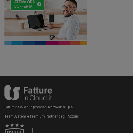
Fatture in Cloud è un prodotto di TeamSystem S.p.A.
TeamSystem è Premium Partner degli Azzurri