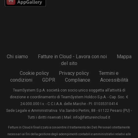
Chi siamo
Fatture in Cloud - Lavora con noi
Mappa
del sito
Cookie policy
Privacy policy
Termini e
condizioni
GDPR
Compliance
Accessibilità
TeamSystem S.p.A. società con socio unico soggetta all’attività di
direzione e coordinamento di TeamSystem Holdco S.p.A. - Cap. Soc. €
24.000.000 I.v. - C.C.I.A.A. delle Marche - P.I. 01035310414
Sede Legale e Amministrativa: Via Sandro Pertini, 88 - 61122 Pesaro (PU) -
Tutti i diritti riservati | Mail: info@fattureincloud.it
Fatture in Cloud è finalizzato a consentire il trattamento dei Dati Personali strettamente
necessari ai fini della gestione degli adempimenti contabili e amministrativi relativi alle