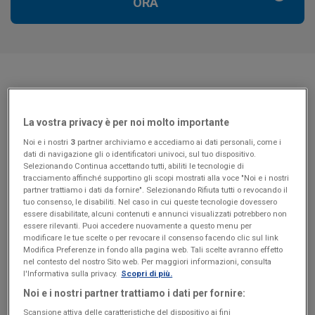
ORA
La vostra privacy è per noi molto importante
Noi e i nostri
3
partner archiviamo e accediamo ai dati personali, come i
dati di navigazione gli o identificatori univoci, sul tuo dispositivo.
Selezionando Continua accettando tutti, abiliti le tecnologie di
tracciamento affinché supportino gli scopi mostrati alla voce "Noi e i nostri
partner trattiamo i dati da fornire". Selezionando Rifiuta tutti o revocando il
tuo consenso, le disabiliti. Nel caso in cui queste tecnologie dovessero
essere disabilitate, alcuni contenuti e annunci visualizzati potrebbero non
essere rilevanti. Puoi accedere nuovamente a questo menu per
modificare le tue scelte o per revocare il consenso facendo clic sul link
Modifica Preferenze in fondo alla pagina web. Tali scelte avranno effetto
Che differenza c'è tra Fatture in
nel contesto del nostro Sito web. Per maggiori informazioni, consulta
Cloud e Contabilità in Cloud?
l'Informativa sulla privacy.
Scopri di più.
Noi e i nostri partner trattiamo i dati per fornire:
Scansione attiva delle caratteristiche del dispositivo ai fini