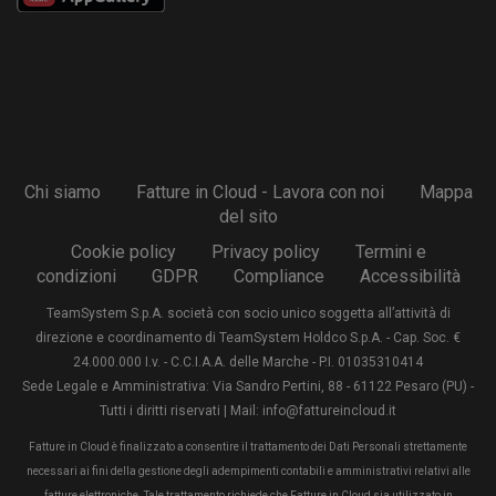
Chi siamo
Fatture in Cloud - Lavora con noi
Mappa
del sito
Cookie policy
Privacy policy
Termini e
condizioni
GDPR
Compliance
Accessibilità
TeamSystem S.p.A. società con socio unico soggetta all’attività di
direzione e coordinamento di TeamSystem Holdco S.p.A. - Cap. Soc. €
24.000.000 I.v. - C.C.I.A.A. delle Marche - P.I. 01035310414
Sede Legale e Amministrativa: Via Sandro Pertini, 88 - 61122 Pesaro (PU) -
Tutti i diritti riservati | Mail: info@fattureincloud.it
Fatture in Cloud è finalizzato a consentire il trattamento dei Dati Personali strettamente
necessari ai fini della gestione degli adempimenti contabili e amministrativi relativi alle
fatture elettroniche. Tale trattamento richiede che Fatture in Cloud sia utilizzato in