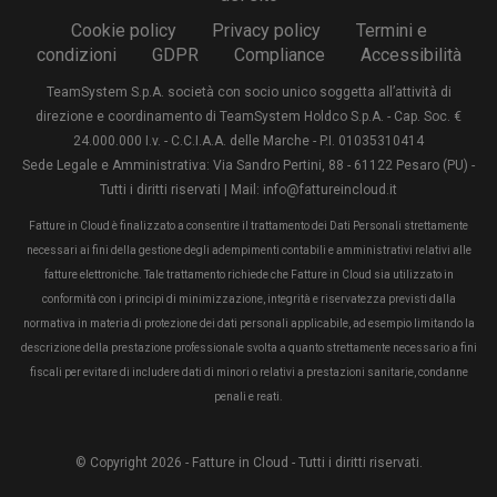
Cookie policy
Privacy policy
Termini e
condizioni
GDPR
Compliance
Accessibilità
TeamSystem S.p.A. società con socio unico soggetta all’attività di
direzione e coordinamento di TeamSystem Holdco S.p.A. - Cap. Soc. €
24.000.000 I.v. - C.C.I.A.A. delle Marche - P.I. 01035310414
Sede Legale e Amministrativa: Via Sandro Pertini, 88 - 61122 Pesaro (PU) -
Tutti i diritti riservati | Mail: info@fattureincloud.it
Fatture in Cloud è finalizzato a consentire il trattamento dei Dati Personali strettamente
necessari ai fini della gestione degli adempimenti contabili e amministrativi relativi alle
fatture elettroniche. Tale trattamento richiede che Fatture in Cloud sia utilizzato in
conformità con i principi di minimizzazione, integrità e riservatezza previsti dalla
normativa in materia di protezione dei dati personali applicabile, ad esempio limitando la
descrizione della prestazione professionale svolta a quanto strettamente necessario a fini
fiscali per evitare di includere dati di minori o relativi a prestazioni sanitarie, condanne
penali e reati.
© Copyright 2026 - Fatture in Cloud - Tutti i diritti riservati.