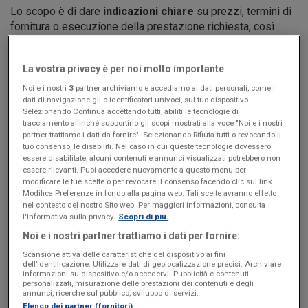
Lo scopo è di dare
indicazioni chiare
su prezzi, termini di
fornitura o esecuzione della prestazione richiesta, così
come ulteriori dettagli quali le modalità di pagamento.
Non si tratta di un documento vincolante: il preventivo è il
La vostra privacy è per noi molto importante
primo passaggio negoziale
prima della conferma del
Noi e i nostri
3
partner archiviamo e accediamo ai dati personali, come i
lavoro, quindi della stipula del contratto vero e proprio.
dati di navigazione gli o identificatori univoci, sul tuo dispositivo.
Selezionando Continua accettando tutti, abiliti le tecnologie di
tracciamento affinché supportino gli scopi mostrati alla voce "Noi e i nostri
partner trattiamo i dati da fornire". Selezionando Rifiuta tutti o revocando il
tuo consenso, le disabiliti. Nel caso in cui queste tecnologie dovessero
essere disabilitate, alcuni contenuti e annunci visualizzati potrebbero non
essere rilevanti. Puoi accedere nuovamente a questo menu per
modificare le tue scelte o per revocare il consenso facendo clic sul link
Modifica Preferenze in fondo alla pagina web. Tali scelte avranno effetto
nel contesto del nostro Sito web. Per maggiori informazioni, consulta
l'Informativa sulla privacy.
Scopri di più.
Noi e i nostri partner trattiamo i dati per fornire:
Scansione attiva delle caratteristiche del dispositivo ai fini
dell’identificazione. Utilizzare dati di geolocalizzazione precisi. Archiviare
informazioni su dispositivo e/o accedervi. Pubblicità e contenuti
personalizzati, misurazione delle prestazioni dei contenuti e degli
annunci, ricerche sul pubblico, sviluppo di servizi.
Elenco dei partner (fornitori)