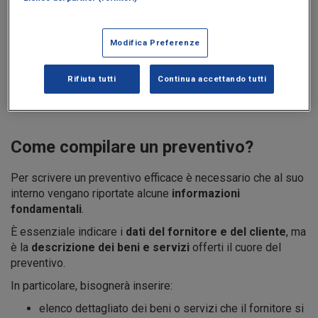
Modifica Preferenze
Rifiuta tutti
Continua accettando tutti
Come compilare un preventivo?
Per scrivere un preventivo efficace è necessario che al suo
interno vengano riportate alcune
informazioni
fondamentali
.
È essenziale indicare i
dati del fornitore e del cliente
, ma
è la
descrizione dei beni e servizi
offerti il cuore del
preventivo.
In particolare, bisognerà inserire:
elenco dettagliato dei beni o servizi che il fornitore si