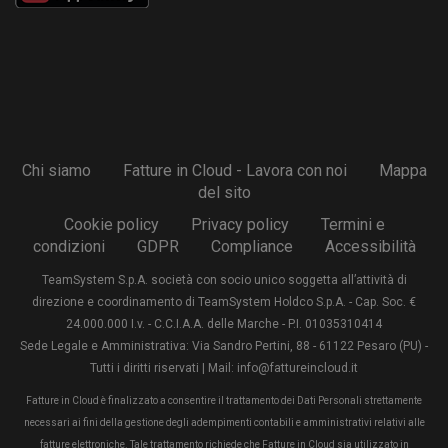
Chi siamo
Fatture in Cloud - Lavora con noi
Mappa
del sito
Cookie policy
Privacy policy
Termini e
condizioni
GDPR
Compliance
Accessibilità
TeamSystem S.p.A. società con socio unico soggetta all’attività di
direzione e coordinamento di TeamSystem Holdco S.p.A. - Cap. Soc. €
24.000.000 I.v. - C.C.I.A.A. delle Marche - P.I. 01035310414
Sede Legale e Amministrativa: Via Sandro Pertini, 88 - 61122 Pesaro (PU) -
Tutti i diritti riservati | Mail: info@fattureincloud.it
Fatture in Cloud è finalizzato a consentire il trattamento dei Dati Personali strettamente
necessari ai fini della gestione degli adempimenti contabili e amministrativi relativi alle
fatture elettroniche. Tale trattamento richiede che Fatture in Cloud sia utilizzato in