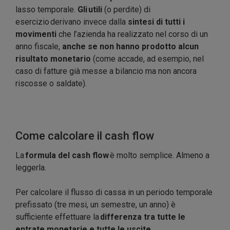
lasso temporale.
Gli utili
(o perdite) di
esercizio derivano invece dalla
sintesi di tutti i
movimenti
che l’azienda ha realizzato nel corso di un
anno fiscale,
anche se non hanno prodotto alcun
risultato monetario
(come accade, ad esempio, nel
caso di fatture già messe a bilancio ma non ancora
riscosse o saldate).
Come calcolare il cash flow
La
formula del cash flow
è molto semplice. Almeno a
leggerla.
Per calcolare il flusso di cassa in un periodo temporale
prefissato (tre mesi, un semestre, un anno) è
sufficiente effettuare la
differenza tra tutte le
entrate monetarie e tutte le uscite