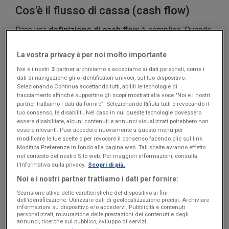
Cos'è il flusso di cassa (cash flow)
Dare una
definizione di cash flow
è semplice. Quando
parliamo di questo parametro ci riferiamo alla
differenza tra le entrate e le spese
che un’azienda
La vostra privacy è per noi molto importante
registra nel corso di un determinato lasso temporale.
Noi e i nostri
3
partner archiviamo e accediamo ai dati personali, come i
dati di navigazione gli o identificatori univoci, sul tuo dispositivo.
Selezionando Continua accettando tutti, abiliti le tecnologie di
Va sottolineato che per calcolare il cash flow (come
tracciamento affinché supportino gli scopi mostrati alla voce "Noi e i nostri
vedremo in dettaglio tra poco) vanno considerate solo
partner trattiamo i dati da fornire". Selezionando Rifiuta tutti o revocando il
tuo consenso, le disabiliti. Nel caso in cui queste tecnologie dovessero
transazioni monetarie effettive
. Detto in soldoni,
essere disabilitate, alcuni contenuti e annunci visualizzati potrebbero non
deve esserci stato uno scambio monetario tra chi
essere rilevanti. Puoi accedere nuovamente a questo menu per
modificare le tue scelte o per revocare il consenso facendo clic sul link
acquista e chi cede un bene o servizio.
Modifica Preferenze in fondo alla pagina web. Tali scelte avranno effetto
nel contesto del nostro Sito web. Per maggiori informazioni, consulta
Questo parametro, se calcolato con precisione, ti aiuta
l'Informativa sulla privacy.
Scopri di più.
a capire quale sia
la
liquidità
disponibile
in cassa in un
Noi e i nostri partner trattiamo i dati per fornire:
preciso istante e, dunque, la
capacità dell’azienda di
Scansione attiva delle caratteristiche del dispositivo ai fini
dell’identificazione. Utilizzare dati di geolocalizzazione precisi. Archiviare
far fronte a spese
di ogni genere, sia ordinarie sia
informazioni su dispositivo e/o accedervi. Pubblicità e contenuti
straordinarie.
personalizzati, misurazione delle prestazioni dei contenuti e degli
annunci, ricerche sul pubblico, sviluppo di servizi.