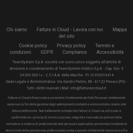
Chi siamo
Fatture in Cloud - Lavora con noi
Mappa
del sito
Cookie policy
Privacy policy
Termini e
condizioni
GDPR
Compliance
Accessibilità
TeamSystem S.p.A. società con socio unico soggetta all’attività di
direzione e coordinamento di TeamSystem Holdco S.p.A. - Cap. Soc. €
24.000.000 I.v. - C.C.I.A.A. delle Marche - P.I. 01035310414
Sede Legale e Amministrativa: Via Sandro Pertini, 88 - 61122 Pesaro (PU) -
Tutti i diritti riservati | Mail: info@fattureincloud.it
Fatture in Cloud è finalizzato a consentire il trattamento dei Dati Personali strettamente
necessari ai fini della gestione degli adempimenti contabili e amministrativi relativi alle
fatture elettroniche. Tale trattamento richiede che Fatture in Cloud sia utilizzato in
conformità con i principi di minimizzazione, integrità e riservatezza previsti dalla
normativa in materia di protezione dei dati personali applicabile, ad esempio limitando la
descrizione della prestazione professionale svolta a quanto strettamente necessario a fini