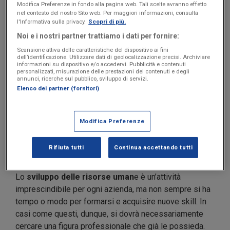
Modifica Preferenze in fondo alla pagina web. Tali scelte avranno effetto
nel contesto del nostro Sito web. Per maggiori informazioni, consulta
Sai ormai che non riesci più ad accettare nuove
l'Informativa sulla privacy.
Scopri di più.
proposte di lavoro perché quelle esistenti assorbono
Noi e i nostri partner trattiamo i dati per fornire:
già tutte le tue risorse. Così,
se non vuoi arrestare la
Scansione attiva delle caratteristiche del dispositivo ai fini
crescita della tua azienda
, dovrai necessariamente
dell’identificazione. Utilizzare dati di geolocalizzazione precisi. Archiviare
informazioni su dispositivo e/o accedervi. Pubblicità e contenuti
trovare nuovi lavoratori che ti permettano di non
personalizzati, misurazione delle prestazioni dei contenuti e degli
perdere nessuna delle opportunità che potranno
annunci, ricerche sul pubblico, sviluppo di servizi.
Elenco dei partner (fornitori)
presentarsi.
L’assunzione di un dipendente si rende poi necessaria
Modifica Preferenze
nel momento in cui
hai bisogno di nuove
competenze professionali
che tu o gli altri lavoratori
Rifiuta tutti
Continua accettando tutti
non possedete.
Lo
sviluppo delle risorse uman
e è un’attività
imprescindibile per ogni azienda, ma non sempre si ha
tempo o modo per formarsi e acquisire nuove skill. In
casi come questi, dunque, si dovrà necessariamente
cercare una figura professionale che già le possieda.