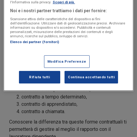
Nel caso di “lavoro subordinato”, il lavoratore assume la
l'Informativa sulla privacy.
Scopri di più.
definizione anche di “prestatore di lavoro subordinato”
Noi e i nostri partner trattiamo i dati per fornire:
o, più comunemente,
lavoratore dipendente
. Se il
Scansione attiva delle caratteristiche del dispositivo ai fini
dipendente svolge le attività sotto la direzione di
dell’identificazione. Utilizzare dati di geolocalizzazione precisi. Archiviare
informazioni su dispositivo e/o accedervi. Pubblicità e contenuti
un’altra persona (definito “datore di lavoro”), riceve una
personalizzati, misurazione delle prestazioni dei contenuti e degli
annunci, ricerche sul pubblico, sviluppo di servizi.
retribuzione, di solito a cadenza mensile, che gli viene
Elenco dei partner (fornitori)
erogata tramite un “cedolino” o, più comunemente,
“
busta paga
”.
Modifica Preferenze
Alcune tra le più diffuse
tipologie di contratti del
lavoro subordinato
sono:
Rifiuta tutti
Continua accettando tutti
contratto a tempo indeterminato,
contratto a tempo determinato,
contratto di apprendistato,
contratto a chiamata.
Conoscere la differenza tra queste forme contrattuali ti
permetterà di gestire al meglio il rapporto con il
lavoratore dipendente.