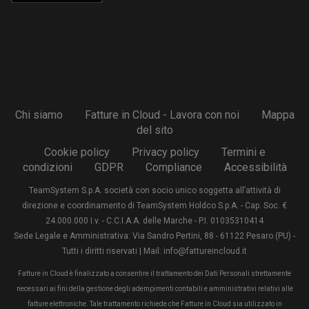
Chi siamo
Fatture in Cloud - Lavora con noi
Mappa
del sito
Cookie policy
Privacy policy
Termini e
condizioni
GDPR
Compliance
Accessibilità
TeamSystem S.p.A. società con socio unico soggetta all’attività di
direzione e coordinamento di TeamSystem Holdco S.p.A. - Cap. Soc. €
24.000.000 I.v. - C.C.I.A.A. delle Marche - P.I. 01035310414
Sede Legale e Amministrativa: Via Sandro Pertini, 88 - 61122 Pesaro (PU) -
Tutti i diritti riservati | Mail: info@fattureincloud.it
Fatture in Cloud è finalizzato a consentire il trattamento dei Dati Personali strettamente
necessari ai fini della gestione degli adempimenti contabili e amministrativi relativi alle
fatture elettroniche. Tale trattamento richiede che Fatture in Cloud sia utilizzato in