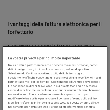
I vantaggi della fattura elettronica per il
forfettario
1. Emettere e ricevere le fatture da un unico
software
La vostra privacy è per noi molto importante
La fatturazione elettronica rende comoda la gestione
Noi e i nostri
3
partner archiviamo e accediamo ai dati personali, come i
delle fatture.
dati di navigazione gli o identificatori univoci, sul tuo dispositivo.
Selezionando Continua accettando tutti, abiliti le tecnologie di
tracciamento affinché supportino gli scopi mostrati alla voce "Noi e i nostri
Infatti, con la
fatturazione “cartacea”
, un forfettario
partner trattiamo i dati da fornire". Selezionando Rifiuta tutti o revocando il
doveva:
tuo consenso, le disabiliti. Nel caso in cui queste tecnologie dovessero
essere disabilitate, alcuni contenuti e annunci visualizzati potrebbero non
essere rilevanti. Puoi accedere nuovamente a questo menu per
Compilare la fattura
su un foglio di carta,
modificare le tue scelte o per revocare il consenso facendo clic sul link
oppure generarla con un programma per PC di
Modifica Preferenze in fondo alla pagina web. Tali scelte avranno effetto
nel contesto del nostro Sito web. Per maggiori informazioni, consulta
utilizzo comune (ad esempio, un foglio di calcolo)