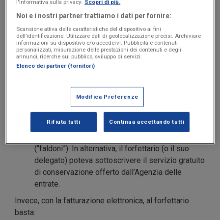
l'Informativa sulla privacy.
Scopri di più.
o con un software specifico.
Noi e i nostri partner trattiamo i dati per fornire:
Convertire la fattura
in un file in PDF e
inviarla
Scansione attiva delle caratteristiche del dispositivo ai fini
al cliente
tramite mail.
dell’identificazione. Utilizzare dati di geolocalizzazione precisi. Archiviare
Ricevere le fatture dai fornitori via mail,
informazioni su dispositivo e/o accedervi. Pubblicità e contenuti
personalizzati, misurazione delle prestazioni dei contenuti e degli
oppure tramite PEC o Codice Destinatario
annunci, ricerche sul pubblico, sviluppo di servizi.
abbinati univocamente alla partita IVA tramite il
Elenco dei partner (fornitori)
servizio di registrazione offerto dall’Agenzia
delle entrate.
Modifica Preferenze
Qualsiasi fosse il metodo di ricezione, il
forfettario aveva comunque
l’obbligo di produrre
Rifiuta tutti
Continua accettando tutti
una copia cartacea della fattura
(tramite le
stampa)
e conservarla
in appositi archivi
(“faldoni”). In alternativa, il forfettario (o il suo
delegato) poteva sottoscrivere il servizio gratuito
di conservazione offerto dall’Agenzia delle
entrate.
Invece, con la fatturazione elettronica, al forfettario
basta: