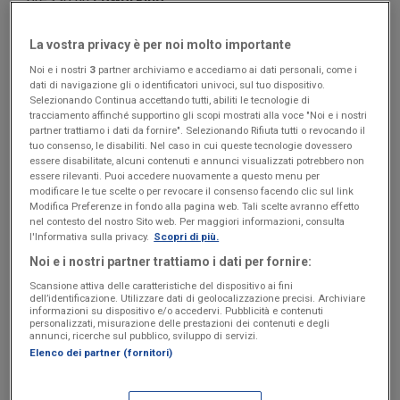
La devi riportare nell’atto costitutivo e nello statuto
La vostra privacy è per noi molto importante
della tua società e comunicarla al Registro delle
Noi e i nostri
3
partner archiviamo e accediamo ai dati personali, come i
Imprese e all’Agenzia delle Entrate. Non hai l’obbligo di
dati di navigazione gli o identificatori univoci, sul tuo dispositivo.
Selezionando Continua accettando tutti, abiliti le tecnologie di
indicare l’indirizzo completo, ma puoi limitarti anche al
tracciamento affinché supportino gli scopi mostrati alla voce "Noi e i nostri
Comune.
partner trattiamo i dati da fornire". Selezionando Rifiuta tutti o revocando il
tuo consenso, le disabiliti. Nel caso in cui queste tecnologie dovessero
essere disabilitate, alcuni contenuti e annunci visualizzati potrebbero non
Ti consigliamo di scegliere la sede legale con molta
essere rilevanti. Puoi accedere nuovamente a questo menu per
attenzione, perché:
modificare le tue scelte o per revocare il consenso facendo clic sul link
Modifica Preferenze in fondo alla pagina web. Tali scelte avranno effetto
nel contesto del nostro Sito web. Per maggiori informazioni, consulta
può precludere l’accesso ad alcune
l'Informativa sulla privacy.
Scopri di più.
agevolazioni
. Oggi è sempre più diffusa la moda
Noi e i nostri partner trattiamo i dati per fornire:
di stabilire la sede legale in Svizzera, a San
Scansione attiva delle caratteristiche del dispositivo ai fini
Marino o in altri stati con vantaggi fiscali; tuttavia
dell’identificazione. Utilizzare dati di geolocalizzazione precisi. Archiviare
informazioni su dispositivo e/o accedervi. Pubblicità e contenuti
per aver diritto alle agevolazioni previste dallo
personalizzati, misurazione delle prestazioni dei contenuti e degli
annunci, ricerche sul pubblico, sviluppo di servizi.
Stato Italiano, ad esempio quelle sulle startup,
Elenco dei partner (fornitori)
devi avere la sede legale in Italia.
Può diventare un dato utile ai fini di