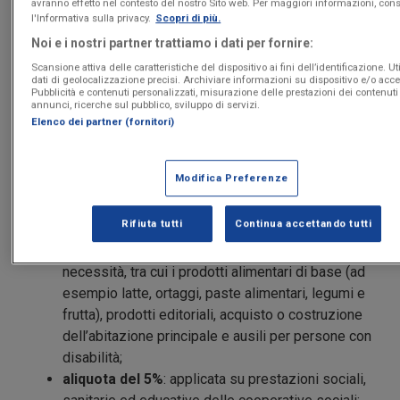
avranno effetto nel contesto del nostro Sito web. Per maggiori informazioni, cons
debito”
).
l'Informativa sulla privacy.
Scopri di più.
Noi e i nostri partner trattiamo i dati per fornire:
Questa imposta deve essere
applicata in
fattura
, con
Scansione attiva delle caratteristiche del dispositivo ai fini dell’identificazione. Ut
un’aliquota
(percentuale)
variabile
in base alla
dati di geolocalizzazione precisi. Archiviare informazioni su dispositivo e/o acce
Pubblicità e contenuti personalizzati, misurazione delle prestazioni dei contenuti
tipologia di bene o servizio trattato.
annunci, ricerche sul pubblico, sviluppo di servizi.
Elenco dei partner (fornitori)
Le aliquote IVA in Italia si differenziano in base alla
tipologia di bene o servizio
.
Modifica Preferenze
Sono in particolare quattro le percentuali dell’imposta:
Rifiuta tutti
Continua accettando tutti
aliquota del 4%:
applicata ai generi di prima
necessità, tra cui i prodotti alimentari di base (ad
esempio latte, ortaggi, paste alimentari, legumi e
frutta), prodotti editoriali, acquisto o costruzione
dell’abitazione principale e ausili per persone con
disabilità;
aliquota del 5%
: applicata su prestazioni sociali,