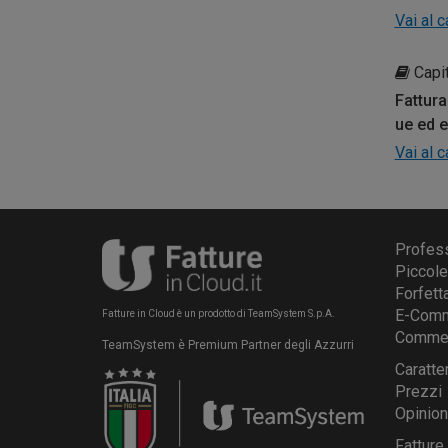
Vai al 
Capit
Fattura
ue ed e
Vai al 
Profess
Piccol
Forfetta
E-Com
Fatture in Cloud è un prodotto di TeamSystem S.p.A.
Commerc
TeamSystem è Premium Partner degli Azzurri
Caratte
Prezzi
Opinion
Fatture