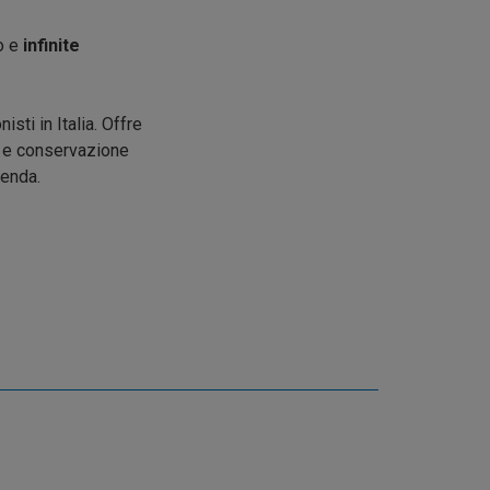
uo e
infinite
sti in Italia. Offre
ne e conservazione
zienda.
!