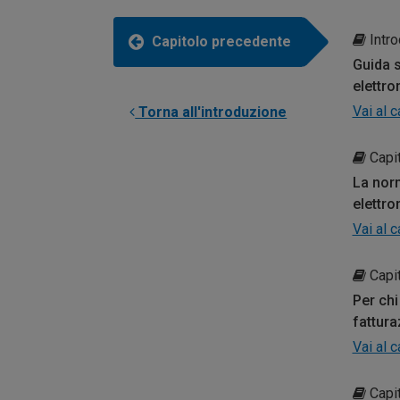
Intro
Capitolo precedente
Guida s
elettro
Vai al 
Torna all'introduzione
Capit
La norm
elettro
Vai al 
Capit
Per chi
fattura
Vai al 
Capit