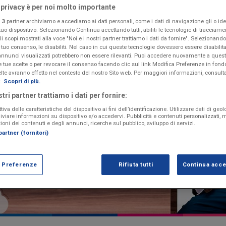
 privacy è per noi molto importante
i
3
partner archiviamo e accediamo ai dati personali, come i dati di navigazione gli o iden
tuo dispositivo. Selezionando Continua accettando tutti, abiliti le tecnologie di tracciame
i scopi mostrati alla voce "Noi e i nostri partner trattiamo i dati da fornire". Selezionando R
 tuo consenso, le disabiliti. Nel caso in cui queste tecnologie dovessero essere disabilita
annunci visualizzati potrebbero non essere rilevanti. Puoi accedere nuovamente a que
e tue scelte o per revocare il consenso facendo clic sul link Modifica Preferenze in fond
elte avranno effetto nel contesto del nostro Sito web. Per maggiori informazioni, consulta
.
Scopri di più.
stri partner trattiamo i dati per fornire:
iva delle caratteristiche del dispositivo ai fini dell’identificazione. Utilizzare dati di geo
hiviare informazioni su dispositivo e/o accedervi. Pubblicità e contenuti personalizzati,
ioni dei contenuti e degli annunci, ricerche sul pubblico, sviluppo di servizi.
artner (fornitori)
a Preferenze
Rifiuta tutti
Continua accet