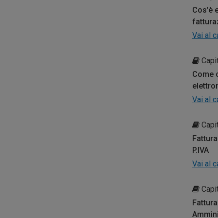
Cos’è 
fattura
Vai al 
Capit
Come c
elettro
Vai al 
Capit
Fattura
P.IVA
Vai al 
Capit
Fattura
Ammini