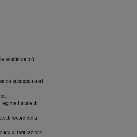
elle scadenze più
ese da subappaltatori
ng.
n regime fiscale di
cciati record della
bligo di fatturazione