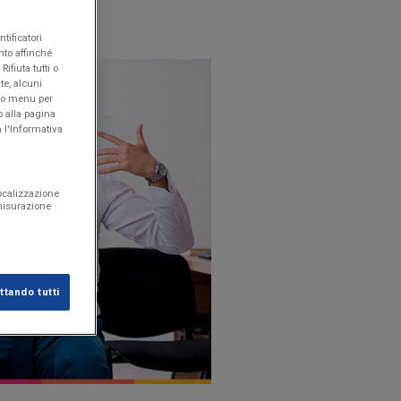
tificatori
nto affinché
ifiuta tutti o
te, alcuni
sto menu per
o alla pagina
 l'Informativa
localizzazione
 misurazione
tando tutti