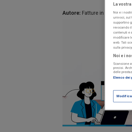
La vostra
Autore:
Fatture in Cloud
Noi e i nostr
univoci, sul 
supportino gl
revocando il
contenuti e 
modificare l
web. Tali sc
sulla privacy
Noi e i no
Scansione att
precisi. Arc
delle prestaz
Elenco dei p
Modific