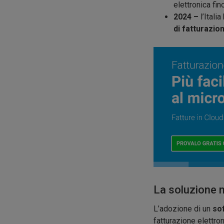
elettronica fi
2024 –
l’Ital
di fatturazio
La soluzione m
L’adozione di un
so
fatturazione elettron