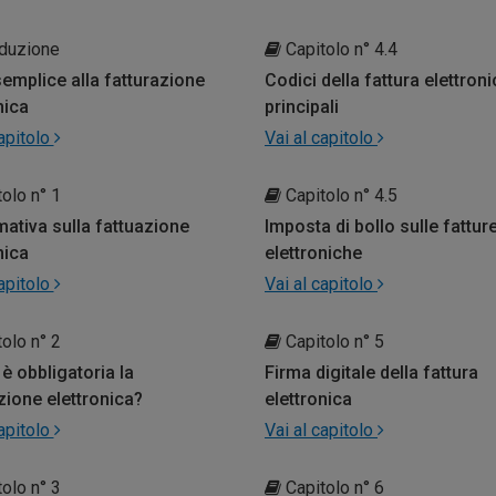
duzione
Capitolo n° 4.4
emplice alla fatturazione
Codici della fattura elettronic
nica
principali
capitolo
Vai al capitolo
olo n° 1
Capitolo n° 4.5
ativa sulla fattuazione
Imposta di bollo sulle fattur
nica
elettroniche
capitolo
Vai al capitolo
olo n° 2
Capitolo n° 5
 è obbligatoria la
Firma digitale della fattura
zione elettronica?
elettronica
capitolo
Vai al capitolo
olo n° 3
Capitolo n° 6