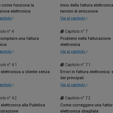
e come funziona la
Invio della fattura elettronic
zione elettronica
termini di emissione
capitolo
Vai al capitolo
olo n° 4
Capitolo n° 7
ompilare una fattura
Problemi nella fatturazione
nica
elettronica
capitolo
Vai al capitolo
olo n° 4.1
Capitolo n° 7.1
 elettronica a cliente senza
Errori in fattura elettronica:
dei principali
capitolo
Vai al capitolo
olo n° 4.2
Capitolo n° 7.2
 elettronica alla Pubblica
Come correggere una fattur
strazione
elettronica sbagliata