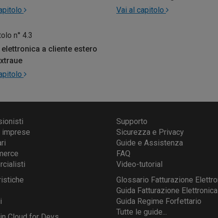
capitolo
Vai al capitolo
olo n° 4.3
 elettronica a cliente estero
xtraue
capitolo
ionisti
Supporto
e imprese
Sicurezza e Privacy
ri
Guide e Assistenza
merce
FAQ
ialisti
Video-tutorial
ristiche
Glossario Fatturazione Elettro
Guida Fatturazione Elettronica
i
Guida Regime Forfettario
Tutte le guide...
 in Cloud for Devs