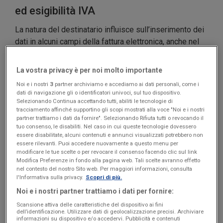
ed esigibilità IVA
La natura del destinatario influisce sull’inserimento dei
dati in alcuni campi della fattura elettronica, anche nel
caso della PA.
La vostra privacy è per noi molto importante
Noi e i nostri
3
partner archiviamo e accediamo ai dati personali, come i
dati di navigazione gli o identificatori univoci, sul tuo dispositivo.
Selezionando Continua accettando tutti, abiliti le tecnologie di
tracciamento affinché supportino gli scopi mostrati alla voce "Noi e i nostri
partner trattiamo i dati da fornire". Selezionando Rifiuta tutti o revocando il
tuo consenso, le disabiliti. Nel caso in cui queste tecnologie dovessero
essere disabilitate, alcuni contenuti e annunci visualizzati potrebbero non
essere rilevanti. Puoi accedere nuovamente a questo menu per
modificare le tue scelte o per revocare il consenso facendo clic sul link
Modifica Preferenze in fondo alla pagina web. Tali scelte avranno effetto
nel contesto del nostro Sito web. Per maggiori informazioni, consulta
l'Informativa sulla privacy.
Scopri di più.
Noi e i nostri partner trattiamo i dati per fornire:
Scansione attiva delle caratteristiche del dispositivo ai fini
dell’identificazione. Utilizzare dati di geolocalizzazione precisi. Archiviare
informazioni su dispositivo e/o accedervi. Pubblicità e contenuti