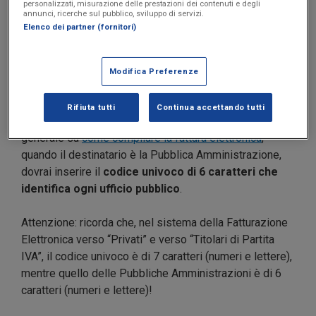
personalizzati, misurazione delle prestazioni dei contenuti e degli
annunci, ricerche sul pubblico, sviluppo di servizi.
Elenco dei partner (fornitori)
Modifica Preferenze
1. Codice univoco per la fattura elettronica
Rifiuta tutti
Continua accettando tutti
Innanzitutto, come abbiamo già visto nel capitolo più
generale su
come compilare la fattura elettronica
,
quando il destinatario è la Pubblica Amministrazione,
dovrai inserire il
codice univoco di 6 caratteri che
identifica ogni ufficio pubblico
.
Attenzione: ricorda che, nel sistema della Fatturazione
Elettronica verso “Privati” e verso “Titolari di Partita
IVA”, il codice univoco è di 7 caratteri (numeri e lettere),
mentre quello delle Pubbliche Amministrazioni è di 6
caratteri (numeri e lettere)!