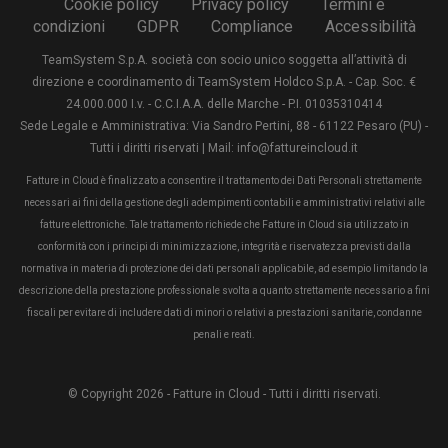
Cookie policy
Privacy policy
Termini e
condizioni
GDPR
Compliance
Accessibilità
TeamSystem S.p.A. società con socio unico soggetta all’attività di
direzione e coordinamento di TeamSystem Holdco S.p.A. - Cap. Soc. €
24.000.000 I.v. - C.C.I.A.A. delle Marche - P.I. 01035310414
Sede Legale e Amministrativa: Via Sandro Pertini, 88 - 61122 Pesaro (PU) -
Tutti i diritti riservati | Mail: info@fattureincloud.it
Fatture in Cloud è finalizzato a consentire il trattamento dei Dati Personali strettamente
necessari ai fini della gestione degli adempimenti contabili e amministrativi relativi alle
fatture elettroniche. Tale trattamento richiede che Fatture in Cloud sia utilizzato in
conformità con i principi di minimizzazione, integrità e riservatezza previsti dalla
normativa in materia di protezione dei dati personali applicabile, ad esempio limitando la
descrizione della prestazione professionale svolta a quanto strettamente necessario a fini
fiscali per evitare di includere dati di minori o relativi a prestazioni sanitarie, condanne
penali e reati.
© Copyright 2026 - Fatture in Cloud - Tutti i diritti riservati.